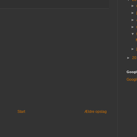
►
►
►
►
▼
►
►
20
Googl
Googl
Start
Ældre opslag