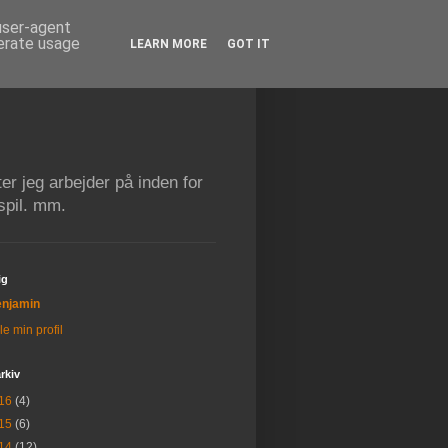
 user-agent
nerate usage
LEARN MORE
GOT IT
r jeg arbejder på inden for
spil. mm.
ig
njamin
le min profil
rkiv
16
(4)
15
(6)
14
(12)