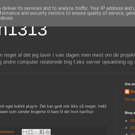
deliver its services and to analyze traffic. Your IP address and
formance and security metrics to ensure quality of service, ge
 abuse.
in1313
m noget af det jeg laver i vær dagen men mest om de projekte
g andre computer relaterede ting f.eks server opsætning og 
Om m
Be
Vis he
mit eget bukkit plug-in. Det kan godt nok ikke så meget. Indtil
wn som sender brugerne til bare til der hvor han/hun
Blog-a
►
20
►
20
mmentarer:
▼
20