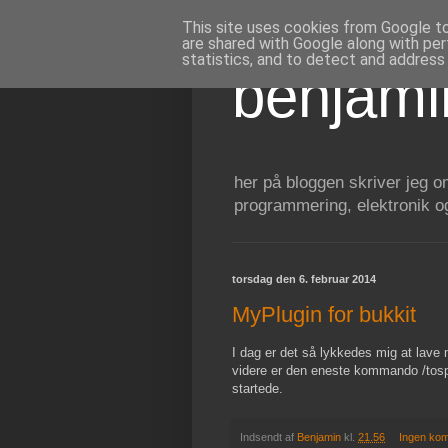
This site uses cookies from Google to 
are shared with Google along with per
statistics, and to detect and address
benjam
her på bloggen skriver jeg o
programmering, elektronik o
torsdag den 6. februar 2014
MyPlugin for bukkit
I dag er det så lykkedes mig at lave 
videre er den eneste kommando /tospa
startede.
Indsendt af
Benjamin
kl.
21.56
Ingen ko