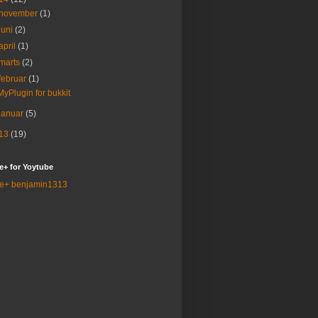
november
(1)
juni
(2)
april
(1)
marts
(2)
februar
(1)
MyPlugin for bukkit
januar
(5)
13
(19)
e+ for Yoytube
e+ benjamin1313