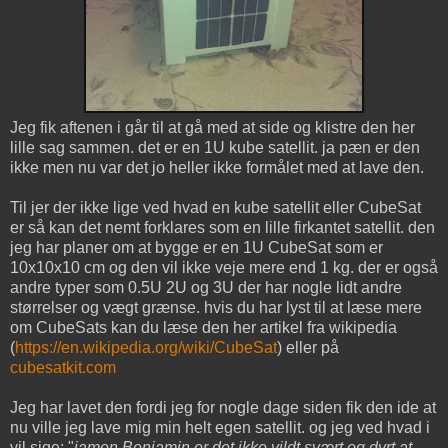
Jeg fik aftenen i går til at gå med at side og klistre den her
lille sag sammen. det er en 1U kube satellit. ja pæn er den
ikke men nu var det jo heller ikke formålet med at lave den.
Til jer der ikke lige ved hvad en kube satellit eller CubeSat
er så kan det nemt forklares som en lille firkantet satellit. den
jeg har planer om at bygge er en 1U CubeSat som er
10x10x10 cm og den vil ikke veje mere end 1 kg. der er også
andre typer som 0.5U 2U og 3U der har nogle lidt andre
størrelser og vægt grænse. hvis du har lyst til at læse mere
om CubeSats kan du læse den her artikel fra wikipedia
(
https://en.wikipedia.org/wiki/CubeSat
) eller på
cubesatkit.com
Jeg har lavet den fordi jeg for nogle dage siden fik den ide at
nu ville jeg lave mig min helt egen satellit. og jeg ved hvad i
vil sige: "
jamen Benjamin er det ikke vildt svært og dyrt at