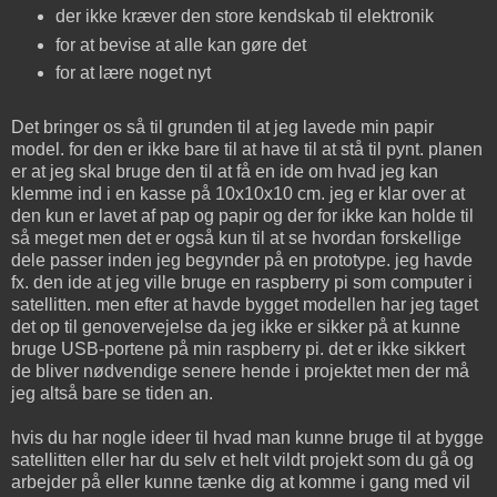
der ikke kræver den store kendskab til elektronik
for at bevise at alle kan gøre det
for at lære noget nyt
Det bringer os så til grunden til at jeg lavede min papir
model. for den er ikke bare til at have til at stå til pynt. planen
er at jeg skal bruge den til at få en ide om hvad jeg kan
klemme ind i en kasse på 10x10x10 cm. jeg er klar over at
den kun er lavet af pap og papir og der for ikke kan holde til
så meget men det er også kun til at se hvordan forskellige
dele passer inden jeg begynder på en prototype. jeg havde
fx. den ide at jeg ville bruge en raspberry pi som computer i
satellitten. men efter at havde bygget modellen har jeg taget
det op til genovervejelse da jeg ikke er sikker på at kunne
bruge USB-portene på min raspberry pi. det er ikke sikkert
de bliver nødvendige senere hende i projektet men der må
jeg altså bare se tiden an.
hvis du har nogle ideer til hvad man kunne bruge til at bygge
satellitten eller har du selv et helt vildt projekt som du gå og
arbejder på eller kunne tænke dig at komme i gang med vil