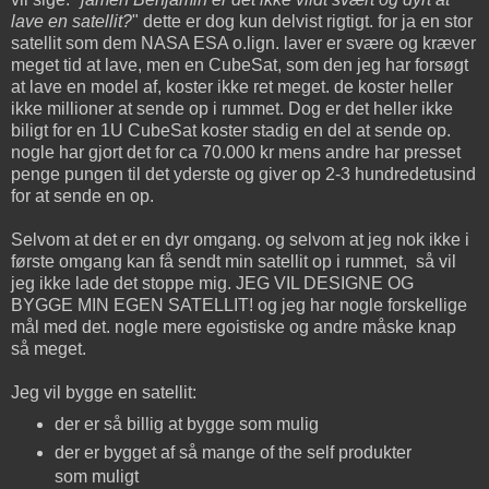
lave en satellit?
" dette er dog kun delvist rigtigt. for ja en stor
satellit som dem NASA ESA o.lign. laver er svære og kræver
meget tid at lave, men en CubeSat, som den jeg har forsøgt
at lave en model af, koster ikke ret meget. de koster heller
ikke millioner at sende op i rummet. Dog er det heller ikke
biligt for en 1U CubeSat koster stadig en del at sende op.
nogle har gjort det for ca 70.000 kr mens andre har presset
penge pungen til det yderste og giver op 2-3 hundredetusind
for at sende en op.
Selvom at det er en dyr omgang. og selvom at jeg nok ikke i
første omgang kan få sendt min satellit op i rummet, så vil
jeg ikke lade det stoppe mig. JEG VIL DESIGNE OG
BYGGE MIN EGEN SATELLIT! og jeg har nogle forskellige
mål med det. nogle mere egoistiske og andre måske knap
så meget.
Jeg vil bygge en satellit:
der er så billig at bygge som mulig
der er bygget af så mange of the self produkter
som muligt