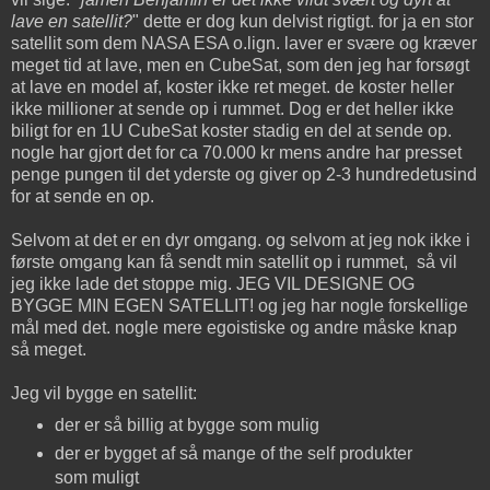
lave en satellit?
" dette er dog kun delvist rigtigt. for ja en stor
satellit som dem NASA ESA o.lign. laver er svære og kræver
meget tid at lave, men en CubeSat, som den jeg har forsøgt
at lave en model af, koster ikke ret meget. de koster heller
ikke millioner at sende op i rummet. Dog er det heller ikke
biligt for en 1U CubeSat koster stadig en del at sende op.
nogle har gjort det for ca 70.000 kr mens andre har presset
penge pungen til det yderste og giver op 2-3 hundredetusind
for at sende en op.
Selvom at det er en dyr omgang. og selvom at jeg nok ikke i
første omgang kan få sendt min satellit op i rummet, så vil
jeg ikke lade det stoppe mig. JEG VIL DESIGNE OG
BYGGE MIN EGEN SATELLIT! og jeg har nogle forskellige
mål med det. nogle mere egoistiske og andre måske knap
så meget.
Jeg vil bygge en satellit:
der er så billig at bygge som mulig
der er bygget af så mange of the self produkter
som muligt