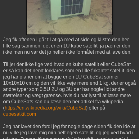
Jeg fik aftenen i går til at gå med at side og klistre den her
lille sag sammen. det er en 1U kube satellit. ja pæn er den
ikke men nu var det jo heller ikke formålet med at lave den.
Til jer der ikke lige ved hvad en kube satellit eller CubeSat
er så kan det nemt forklares som en lille firkantet satellit. den
jeg har planer om at bygge er en 1U CubeSat som er
10x10x10 cm og den vil ikke veje mere end 1 kg. der er også
andre typer som 0.5U 2U og 3U der har nogle lidt andre
størrelser og vægt grænse. hvis du har lyst til at læse mere
om CubeSats kan du læse den her artikel fra wikipedia
(
https://en.wikipedia.org/wiki/CubeSat
) eller på
cubesatkit.com
Jeg har lavet den fordi jeg for nogle dage siden fik den ide at
nu ville jeg lave mig min helt egen satellit. og jeg ved hvad i
vil sige: "
jamen Benjamin er det ikke vildt svært og dyrt at