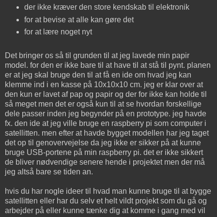
der ikke kræver den store kendskab til elektronik
for at bevise at alle kan gøre det
for at lære noget nyt
Det bringer os så til grunden til at jeg lavede min papir
model. for den er ikke bare til at have til at stå til pynt. planen
er at jeg skal bruge den til at få en ide om hvad jeg kan
klemme ind i en kasse på 10x10x10 cm. jeg er klar over at
den kun er lavet af pap og papir og der for ikke kan holde til
så meget men det er også kun til at se hvordan forskellige
dele passer inden jeg begynder på en prototype. jeg havde
fx. den ide at jeg ville bruge en raspberry pi som computer i
satellitten. men efter at havde bygget modellen har jeg taget
det op til genovervejelse da jeg ikke er sikker på at kunne
bruge USB-portene på min raspberry pi. det er ikke sikkert
de bliver nødvendige senere hende i projektet men der må
jeg altså bare se tiden an.
hvis du har nogle ideer til hvad man kunne bruge til at bygge
satellitten eller har du selv et helt vildt projekt som du gå og
arbejder på eller kunne tænke dig at komme i gang med vil